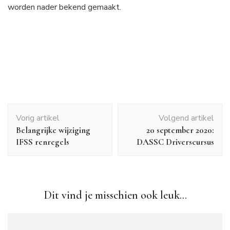
worden nader bekend gemaakt.
Bericht
Vorig artikel
Volgend artikel
navigatie
Belangrijke wijziging
20 september 2020:
IFSS renregels
DASSC Driverscursus
Dit vind je misschien ook leuk...