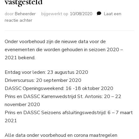
vastgesteld
door
Beheerder
bijgewerkt op
10/08/2020
Laat een
op
reactie achter
Data
seizoen
2020
Onder voorbehoud zijn de nieuwe data voor de
–
evenementen die worden gehouden in seizoen 2020 –
2021
2021 bekend.
opnieuw
vastgesteld
Entdag voor leden: 23 augustus 2020
Driverscursus: 20 september 2020
DASSC Openingsweekend: 16 -18 oktober 2020
Prins en DASSC Karrenwedstrijd St. Antonis: 20 – 22
november 2020
Prins en DASSC Seizoens afsluitingswedstrijd: 6 – 7 maart
2021
Alle data onder voorbehoud en corona maatregelen