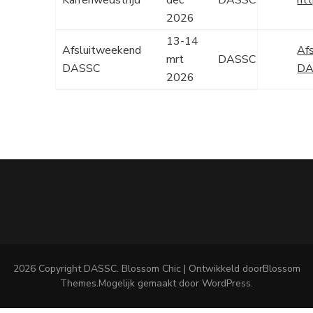
Karrenwedstrijd
dec
DASSC
htt
2026
13-14
Afsluitweekend
Af
mrt
DASSC
DASSC
DA
2026
2026 Copyright
DASSC
.
Blossom Chic | Ontwikkeld door
Blossom
Themes
.Mogelijk gemaakt door
WordPress
.