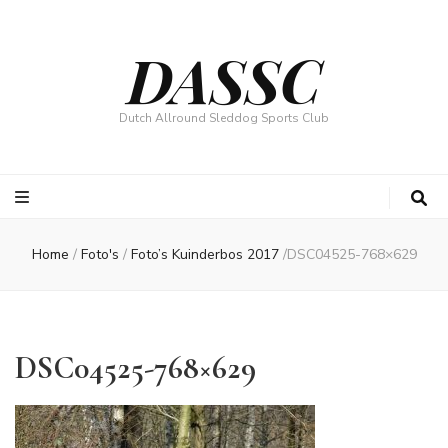
DASSC
Dutch Allround Sleddog Sports Club
Home
/
Foto's
/
Foto’s Kuinderbos 2017
/
DSC04525-768×629
DSC04525-768×629