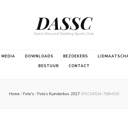
DASSC
Dutch Allround Sleddog Sports Club
N MEDIA
DOWNLOADS
BEZOEKERS
LIDMAATSCH
BESTUUR
CONTACT
Home
/
Foto's
/
Foto’s Kuinderbos 2017
/
DSC04534-768×630