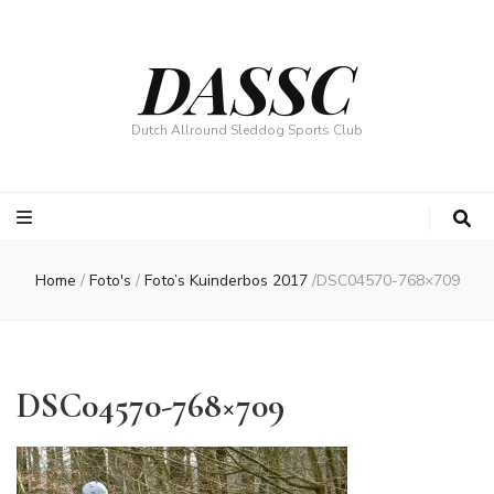
DASSC
Dutch Allround Sleddog Sports Club
Home
/
Foto's
/
Foto’s Kuinderbos 2017
/
DSC04570-768×709
DSC04570-768×709