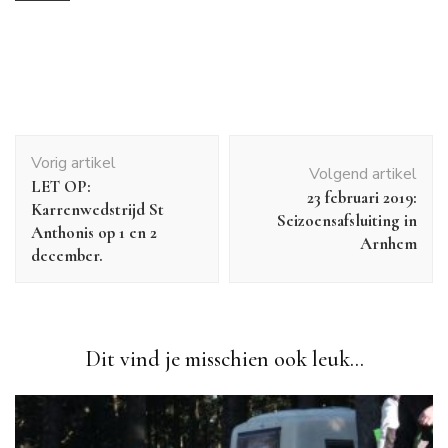
Bericht
Vorig artikel
navigatie
Volgend artikel
LET OP:
23 februari 2019:
Karrenwedstrijd St
Seizoensafsluiting in
Anthonis op 1 en 2
Arnhem
december.
Dit vind je misschien ook leuk...