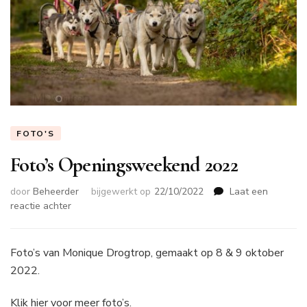
FOTO'S
Foto’s Openingsweekend 2022
door
Beheerder
bijgewerkt op
22/10/2022
Laat een
op
reactie achter
Foto’s
Openingsweekend
2022
Foto’s van Monique Drogtrop, gemaakt op 8 & 9 oktober
2022.
Klik hier
voor meer foto’s.