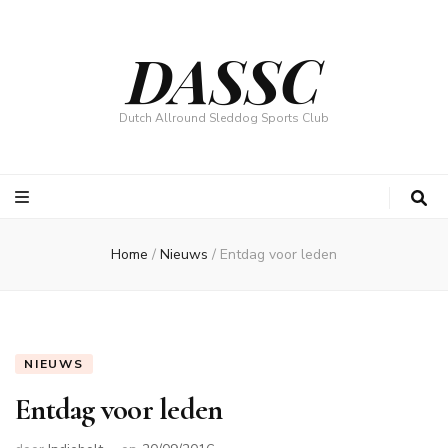
DASSC
Dutch Allround Sleddog Sports Club
Home
/
Nieuws
/
Entdag voor leden
NIEUWS
Entdag voor leden