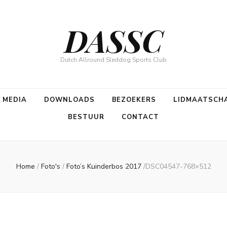
DASSC
Dutch Allround Sleddog Sports Club
N MEDIA
DOWNLOADS
BEZOEKERS
LIDMAATSCH
BESTUUR
CONTACT
Home
/
Foto's
/
Foto’s Kuinderbos 2017
/
DSC04547-768×512