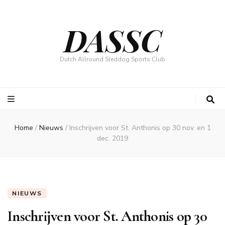
DASSC
Dutch Allround Sleddog Sports Club
Home
/
Nieuws
/
Inschrijven voor St. Anthonis op 30 nov. en 1
dec. 2019
NIEUWS
Inschrijven voor St. Anthonis op 30