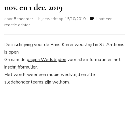
nov. en 1 dec. 2019
door
Beheerder
bijgewerkt op
15/10/2019
Laat een
op
reactie achter
Inschrijven
voor
St.
De inschrijving voor de Prins Karrenwedstrijd in St. Anthonis
Anthonis
is open.
op
Ga naar de
pagina Wedstrijden
voor alle informatie en het
30
inschrijfformulier.
nov.
en
Het wordt weer een mooie wedstrijd en alle
1
sledehondenteams zijn welkom.
dec.
2019