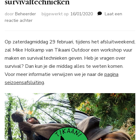
survivaltechnieken
door
Beheerder
bijgewerkt op
16/01/2020
Laat een
op
reactie achter
Demo
vuur
maken
Op zaterdagmiddag 29 februari, tijdens het afsluitweekend,
en
zal Mike Holkamp van Tikaani Outdoor een workshop vuur
survivaltechnieken
maken en survivaltechnieken geven. Heb je vragen over
survival? Dan kun je die middag alles te weten komen.
Voor meer informatie verwijzen we je naar de
pagina
seizoensafsluiting
.