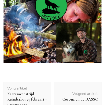
Bericht
Vorig artikel
navigatie
Volgend artikel
Karrenwedstrijd
Kuinderbos 29 februari –
Corona en de DASSC
1 maart 2020