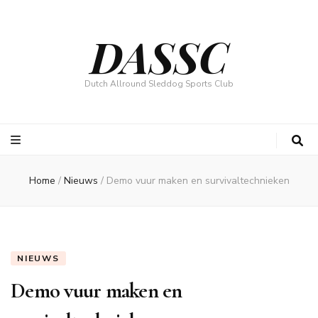
DASSC
Dutch Allround Sleddog Sports Club
Home
/
Nieuws
/
Demo vuur maken en survivaltechnieken
NIEUWS
Demo vuur maken en